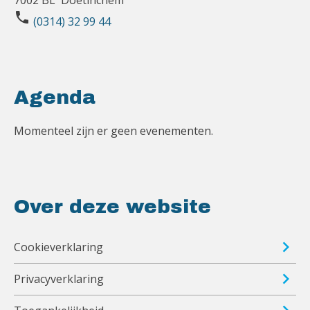
7002 BL Doetinchem
phone
(0314) 32 99 44
Agenda
Momenteel zijn er geen evenementen.
Over deze website
Cookieverklaring
Privacyverklaring