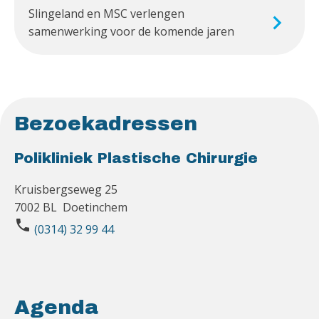
Slingeland en MSC verlengen
samenwerking voor de komende jaren
Bezoekadressen
Polikliniek Plastische Chirurgie
Kruisbergseweg 25
7002 BL Doetinchem
phone
(0314) 32 99 44
Agenda