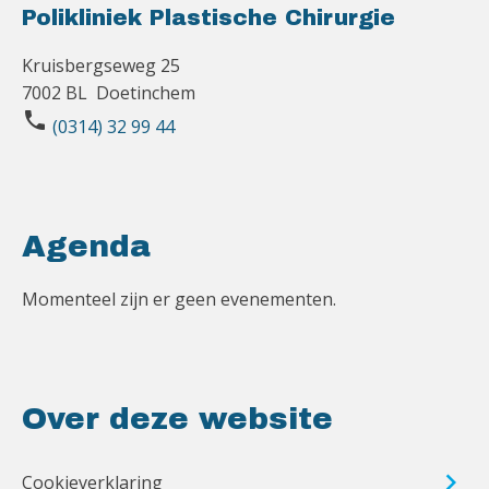
Polikliniek Plastische Chirurgie
Kruisbergseweg 25
7002 BL Doetinchem
phone
(0314) 32 99 44
Agenda
Momenteel zijn er geen evenementen.
Over deze website
Cookieverklaring