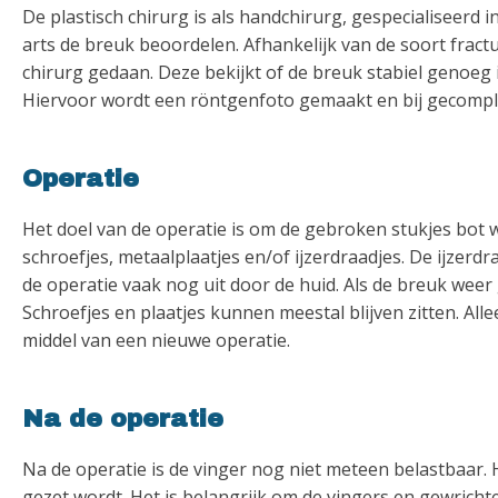
De plastisch chirurg is als handchirurg, gespecialiseerd i
arts de breuk beoordelen. Afhankelijk van de soort fract
chirurg gedaan. Deze bekijkt of de breuk stabiel genoeg 
Hiervoor wordt een röntgenfoto gemaakt en bij gecomp
Operatie
Het doel van de operatie is om de gebroken stukjes bot we
schroefjes, metaalplaatjes en/of ijzerdraadjes. De ijzer
de operatie vaak nog uit door de huid. Als de breuk wee
Schroefjes en plaatjes kunnen meestal blijven zitten. All
middel van een nieuwe operatie.
Na de operatie
Na de operatie is de vinger nog niet meteen belastbaar
gezet wordt. Het is belangrijk om de vingers en gewricht