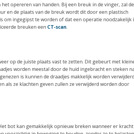
n het opereren van handen. Bij een breuk in de vinger, zal de
uur en de plaats van de breuk wordt dit door een plastisch
is om ingegipst te worden of dat een operatie noodzakelijk i
liceerde breuken een
CT-scan
.
er op de juiste plaats vast te zetten. Dit gebeurt met klein
draadjes worden meestal door de huid ingebracht en steken n
r genezen is kunnen de draadjes makkelijk worden verwijderd
een als ze klachten geven zullen ze verwijderd worden door
. Het bot kan gemakkelijk opnieuw breken wanneer er kracht
en voorzichtig in beweging te houden, zonder ze te belasten