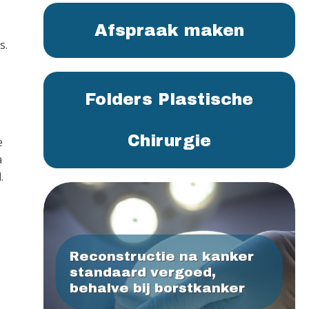
Afspraak maken
s.
Folders Plastische
Chirurgie
e
a
.
Reconstructie na kanker
standaard vergoed,
behalve bij borstkanker
,