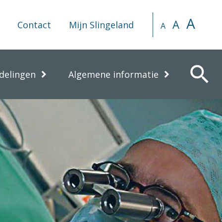
A
A
Contact
Mijn Slingeland
A
search
delingen
Algemene informatie