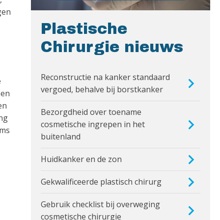
gen
Plastische
Chirurgie nieuws
Reconstructie na kanker standaard
e
vergoed, behalve bij borstkanker
een
en
Bezorgdheid over toename
ng
cosmetische ingrepen in het
oms
buitenland
Huidkanker en de zon
Gekwalificeerde plastisch chirurg
Gebruik checklist bij overweging
cosmetische chirurgie