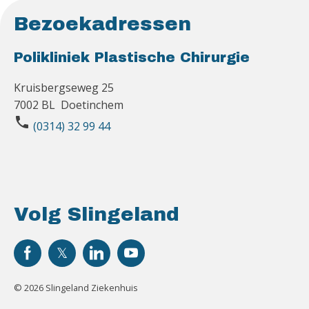
Bezoekadressen
Polikliniek Plastische Chirurgie
Kruisbergseweg 25
7002 BL Doetinchem
phone
(0314) 32 99 44
Volg Slingeland
© 2026 Slingeland Ziekenhuis