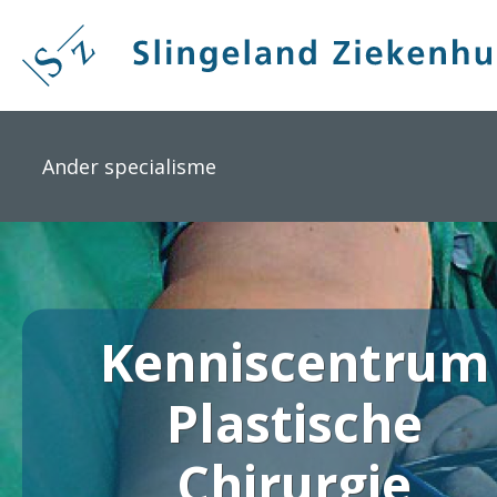
Overslaan
en
naar
de
inhoud
gaan
Ander specialisme
Kenniscentrum
Plastische
Chirurgie