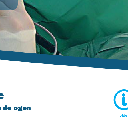
e
n de ogen