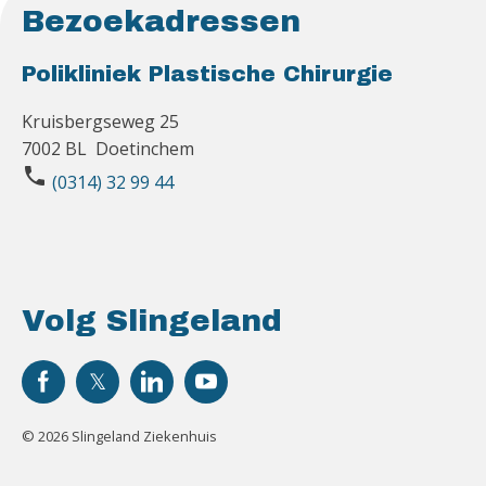
Bezoekadressen
Polikliniek Plastische Chirurgie
Kruisbergseweg 25
7002 BL Doetinchem
phone
(0314) 32 99 44
Volg Slingeland
© 2026 Slingeland Ziekenhuis