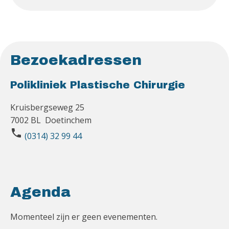
Bezoekadressen
Polikliniek Plastische Chirurgie
Kruisbergseweg 25
7002 BL Doetinchem
phone
(0314) 32 99 44
Agenda
Momenteel zijn er geen evenementen.