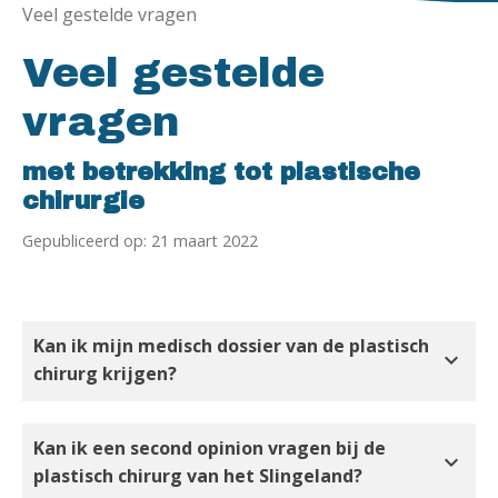
Veel gestelde vragen
Veel gestelde
vragen
met betrekking tot plastische
chirurgie
Gepubliceerd op: 21 maart 2022
Kan ik mijn medisch dossier van de plastisch
expand_more
chirurg krijgen?
Kan ik een second opinion vragen bij de
expand_more
plastisch chirurg van het Slingeland?