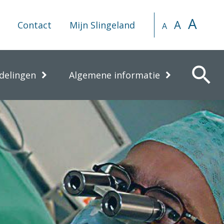
A
A
Contact
Mijn Slingeland
A
search
delingen
Algemene informatie