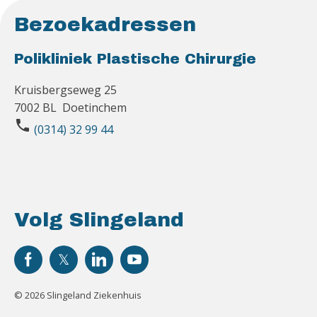
Bezoekadressen
Polikliniek Plastische Chirurgie
Kruisbergseweg 25
7002 BL Doetinchem
phone
(0314) 32 99 44
Volg Slingeland
© 2026 Slingeland Ziekenhuis