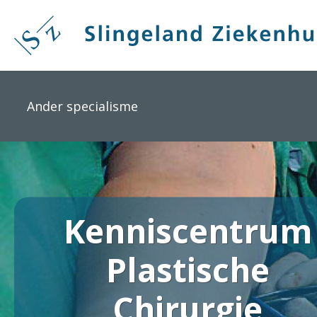
Overslaan
en
naar
de
inhoud
gaan
Ander specialisme
Kenniscentrum
Plastische
Chirurgie